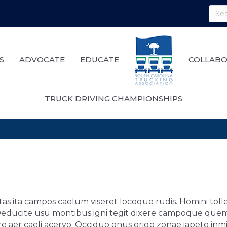
S
ADVOCATE
EDUCATE
COLLABO
TRUCK DRIVING CHAMPIONSHIPS
s ita campos caelum viseret locoque rudis. Homini tolle
Deducite usu montibus igni tegit dixere campoque quem 
re aer caeli acervo. Occiduo onus origo zonae iapeto in