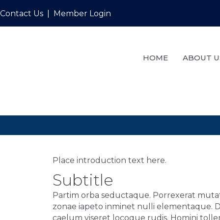
Contact Us
|
Member Login
HOME
ABOUT U
Place introduction text here.
Subtitle
Partim orba seductaque. Porrexerat mutata
zonae iapeto inminet nulli elementaque. 
caelum viseret locoque rudis. Homini tolle